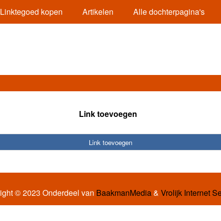
Linktegoed kopen
Artikelen
Alle dochterpagina's
Link toevoegen
Link toevoegen
ight © 2023 Onderdeel van
BaakmanMedia
&
Vrolijk Internet S